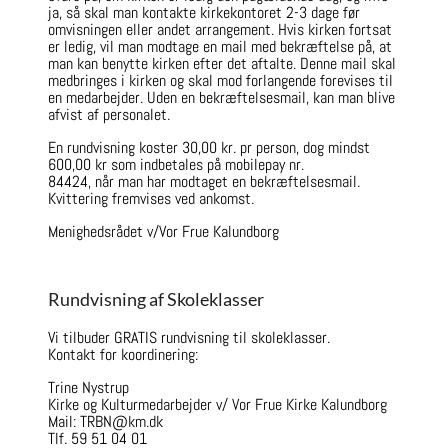
ja, så skal man kontakte kirkekontoret 2-3 dage før
omvisningen eller andet arrangement. Hvis kirken fortsat
er ledig, vil man modtage en mail med bekræftelse på, at
man kan benytte kirken efter det aftalte. Denne mail skal
medbringes i kirken og skal mod forlangende forevises til
en medarbejder. Uden en bekræftelsesmail, kan man blive
afvist af personalet.
En rundvisning koster 30,00 kr. pr person, dog mindst
600,00 kr som indbetales på mobilepay nr.
84424, når man har modtaget en bekræftelsesmail.
Kvittering fremvises ved ankomst.
Menighedsrådet v/Vor Frue Kalundborg
Rundvisning af Skoleklasser
Vi tilbuder GRATIS rundvisning til skoleklasser.
Kontakt for koordinering:
Trine Nystrup
Kirke og Kulturmedarbejder v/ Vor Frue Kirke Kalundborg
Mail: TRBN@km.dk
Tlf. 59 51 04 01