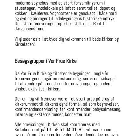
moderne sognehus med et stort forsamlingsrum i
stueetagen, mødelokale på loftet samt toilet, depot og
køkken i kælderen. Vognportene er genskabt i både nord
og syd og bidrager til ladebygningens historiske udtryk.
Det store renoveringsprojekt er støttet af Bent O.
Jørgensens fond.
Vi glæder os til at byde dig velkommen til både kirken og
Kirkeladen!
Besøgsgrupper i Vor Frue Kirke
Da Vor Frue Kirke og tilhørende bygninger i nogle år
fremover gennemgår en restaurering, ser vi os nødsaget
til at ændre på proceduren for omvisninger og anden
ønsket aktivitet i kirken.
Der er - og vil fremover være - et stort pres på brug af
kirkerummet til kirkens egne formål, så som begravelser,
konfirmandundervisning, før-konfirmander, babysalmesang,
interne og eksterne møder, koncerter m.m.
Alle omvisninger i Kirken skal koordineres med
Kirkekontoret på Tlf. 59 51 04 01. Her vil man kunne
svare på, om kirken er ledig den pågældende dag, og hvis