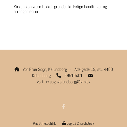
Kirken kan være lukket grundet kirkelige handlinger og
arrangementer.
Vor Frue Sogn, Kalundborg · Adelgade 19, st., 4400

Kalundborg
59510401


vorfrue.sognkalundborg@km.dk
Privatlivspolitik
Log på ChurchDesk