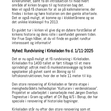
kirkerummet, samt få en introduktion til hvad hvert
område af kirken bruges til og historien bag det.
Man vil også få chancen for at se på kalkmalerierne, der
findes i kirken og høre historien om den gamle altertavle.
Det er også muligt, at komme op i klokketårnene og se
det unikke klokkespil fra 2013.
En guidet tur i kirken vil give dig en dybere forståelse af
kirkens historie og dens rolle i samfundet gennem tiden.
Vor Frue Sogn håber, at du vil finde en guidet rundtur
interessant og informativ!
Nyhed: Rundvisning i Kirkeladen fra d. 1/11-2025
Det er nu også muligt at få rundvisning i Kirkeladen.
Kirkeladen fra 1400-tallet er ført tilbage til et mere
oprindeligt udtryk med rå munkestensvægge og brede
egeplanker på gulvet samt en åbning op til
loftskonstruktionen, hvor der er hele 11 meter til kip.
Den store renovering af Kirkeladen er første etape i
menighedsrådets helhedsplan “Kulturarv i verdensklasse”.
Projektet er udarbejdet i samarbejde med Jørgen Overbys
Tegnestue i Gram og udført af CH Byg A/S i Borup, der har
speciale i renovering af historiske bygninger.
Kirkeladen står nu efter den store renovering som et