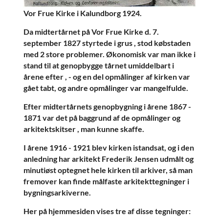
Vor Frue Kirke i Kalundborg 1924.
Da midtertårnet på Vor Frue Kirke d. 7.
september 1827 styrtede i grus , stod købstaden
med 2 store problemer. Økonomisk var man ikke i
stand til at genopbygge tårnet umiddelbart i
årene efter , - og en del opmålinger af kirken var
gået tabt, og andre opmålinger var mangelfulde.
Efter midtertårnets genopbygning i årene 1867 -
1871 var det på baggrund af de opmålinger og
arkitektskitser , man kunne skaffe.
I årene 1916 - 1921 blev kirken istandsat, og i den
anledning har arkitekt Frederik Jensen udmålt og
minutiøst optegnet hele kirken til arkiver, så man
fremover kan finde målfaste arkitekttegninger i
bygningsarkiverne.
Her på hjemmesiden vises tre af disse tegninger: