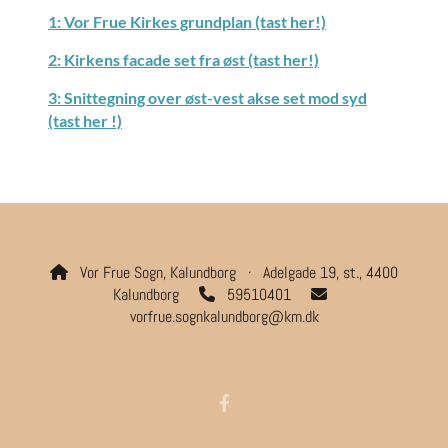
1: Vor Frue Kirkes grundplan (tast her!)
2: Kirkens facade set fra øst (tast her!)
3: Snittegning over øst-vest akse set mod syd
(tast her !)
Vor Frue Sogn, Kalundborg · Adelgade 19, st., 4400

Kalundborg
59510401


vorfrue.sognkalundborg@km.dk