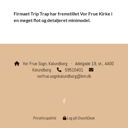
Firmaet Trip Trap har fremstillet Vor Frue Kirke i
en meget flot og detaljeret minimodel.
Vor Frue Sogn, Kalundborg · Adelgade 19, st., 4400

Kalundborg
59510401


vorfrue.sognkalundborg@km.dk
Privatlivspolitik
Log på ChurchDesk