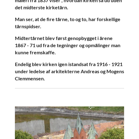
maleri fra 1837 viser , hvordan kirken så ud uden
det midterste kirketårn.
Man ser, at de fire tårne, to og to, har forskellige
tårnspidser.
Midtertårnet blev først genopbygget i årene
1867 - 71 ud fra de tegninger og opmålinger man
kunne fremskaffe.
Endelig blev kirken igen istandsat fra 1916 - 1921
under ledelse af arkitekterne Andreas og Mogens
Clemmensen.