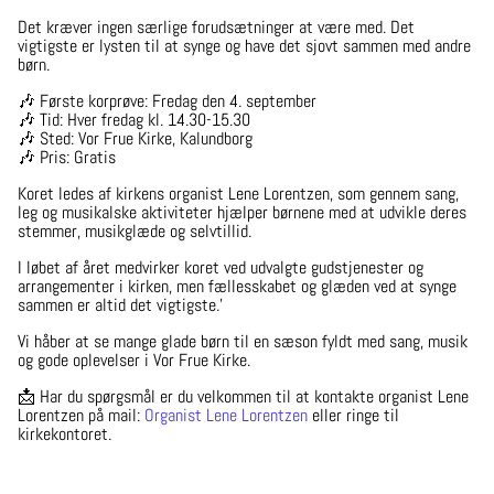
Det kræver ingen særlige forudsætninger at være med. Det
vigtigste er lysten til at synge og have det sjovt sammen med andre
børn.
🎶 Første korprøve: Fredag den 4. september
🎶 Tid: Hver fredag kl. 14.30-15.30
🎶 Sted: Vor Frue Kirke, Kalundborg
🎶 Pris: Gratis
Koret ledes af kirkens organist Lene Lorentzen, som gennem sang,
leg og musikalske aktiviteter hjælper børnene med at udvikle deres
stemmer, musikglæde og selvtillid.
I løbet af året medvirker koret ved udvalgte gudstjenester og
arrangementer i kirken, men fællesskabet og glæden ved at synge
sammen er altid det vigtigste.'
Vi håber at se mange glade børn til en sæson fyldt med sang, musik
og gode oplevelser i Vor Frue Kirke.
📩 Har du spørgsmål er du velkommen til at kontakte organist Lene
Lorentzen på mail:
Organist Lene Lorentzen
eller ringe til
kirkekontoret.