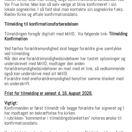
Vor Frue kirke. Man kan så selv vælge at blive konfirmeret i sin
lokale sognekirke. I så fald skal man kontakte sin sognekirke f.eks.
Raklev Kirke og aftale konfirmationsdato.
Tilmelding til konfirmationsforberedelsen
Tilmeldingen foregår digitalt med MitID. Via følgende link:
Tilmelding
Konfirmation
Ved fælles forældremyndighed skal begge forældre give samtykke
ved tilmelding.
Når den ene forældremyndighedsindehaver har tastet oplysninger og
underskrevet med MitID, modtager den anden
forældremyndighedsindehaver en mail med et link, så vedkommende
også kan underskrive med sit MitID.
Forældre med eneforældremyndighed benytter samme blanket med
en underskrift.
Frist for tilmelding er senest d. 16. August 2026.
Vigtigt:
Konfirmanden er først tilmeldt når begge forældre har signeret og I
har modtaget en bekræftelse fra kirken.
I rubrikken ”kommentar i tilmeldingsblanketten” noteres ønske til
konfirmationsdato.