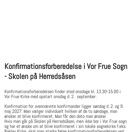
Button Text
Konfirmationsforberedelse i Vor Frue Sogn
- Skolen på Herredsåsen
Konfirmationsforberedelsen finder sted onsdage kl. 13.30-15.00 i
Vor Frue Kirke med opstart onsdag d. 2 . september.
Konfirmation for ovennævnte konfirmander ligger søndag d. 2. og 9.
maj 2027. Man vælger individuelt hvilken af de to søndage, man
ønsker at blive konfirmeret. Man får den dato man ønsker.
Hvis man går på Skolen på Herredsåsen, men ikke bor i Vor Frue sogn
og har et ønske om at blive konfirmeret i sin lokale sognekirke f.eks.
Raklev Kirke, skal man stadig følge konfirmationsforberedelsen ved