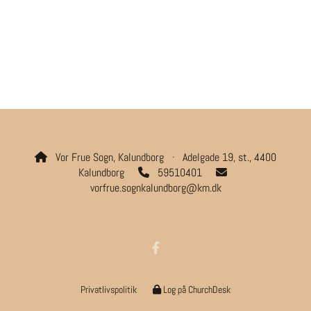
Vor Frue Sogn, Kalundborg · Adelgade 19, st., 4400

Kalundborg
59510401


vorfrue.sognkalundborg@km.dk
Privatlivspolitik
Log på ChurchDesk