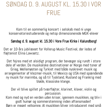
SØNDAG D. 9. AUGUST KL. 15.30 I VOR
FRUE
Kom til en sommerlig koncert i selskab med ni unge
konservatoriestuderende og netop dimensionerede MGK-elever
Søndag d. 9. august kl. 15.30 i Vore Frue Kirke i Kalundborg!
Det er 10-års jubilæeet for Vollerup Music Festival, der ledes af
fløjtenist Elina Lawaetz.
Det fejres med et alsidigt program, der bevæger sig rundt i store
dele af verden. De musikalske destinationer er Norge med toner af
Grieg, Mellemøsten og Tyrkiet med både nyskrevet musik og
arrangementer af klezmer-musik, til Mexico og USA med spændende
ny musik for marimba, og så til Tyskland, Rusland og Frankrig med
bløde, klassiske klange.
Der vil blive spillet på tværfløjter, klarinet, klaver, violin og
percussion.
Kom med og nyd en verden uden kriser, igennem musikken, og bliv i
godt humør og sommerstemning inden aftensmaden!
Børn er meget velkomne. Al musikken bliver introduceret med små