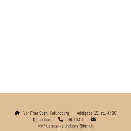
Vor Frue Sogn, Kalundborg · Adelgade 19, st., 4400

Kalundborg
59510401


vorfrue.sognkalundborg@km.dk