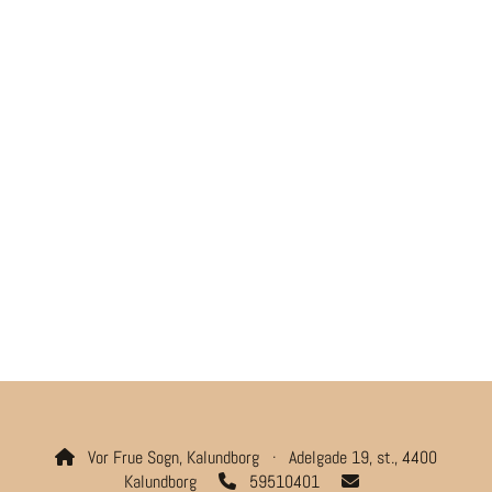
Vor Frue Sogn, Kalundborg · Adelgade 19, st., 4400

Kalundborg
59510401

