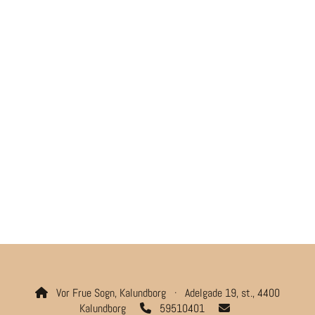
Vor Frue Sogn, Kalundborg · Adelgade 19, st., 4400

Kalundborg
59510401

