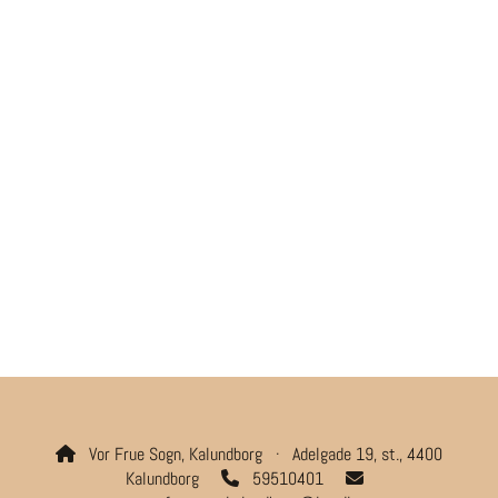
Vor Frue Sogn, Kalundborg · Adelgade 19, st., 4400

Kalundborg
59510401

