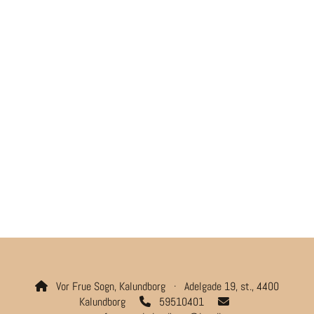
Vor Frue Sogn, Kalundborg · Adelgade 19, st., 4400

Kalundborg
59510401

