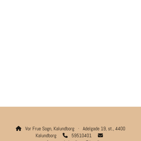
Vor Frue Sogn, Kalundborg · Adelgade 19, st., 4400

Kalundborg
59510401

